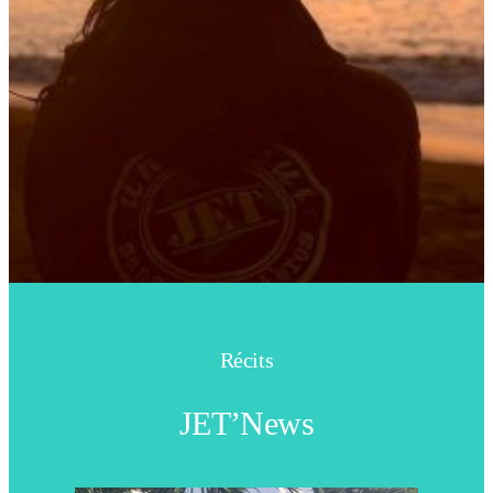
Récits
JET’News