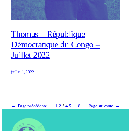
Thomas – République
Démocratique du Congo –
Juillet 2022
juillet 1, 2022
←
Page précédente
1
2
3
4
5
…
8
Page suivante
→