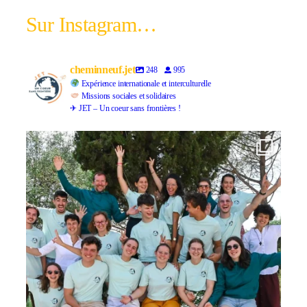
Sur Instagram…
cheminneuf.jet
248
995
Expérience internationale et interculturelle
Missions sociales et solidaires
✈ JET – Un coeur sans frontières !
Retour en images sur la semaine JET à Marseille
...
119
5