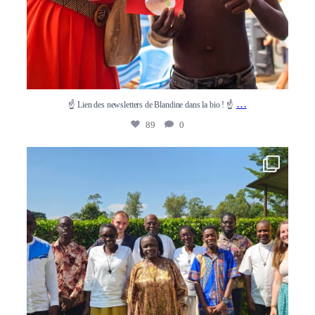
…
☝ Lien des newsletters de Blandine dans la bio ! ☝
89
0
☝ Lien de la newsletter de Flora dans la bio ☝
...
73
1