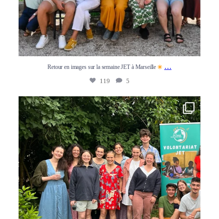
…
Retour en images sur la semaine JET à Marseille
119
5
Week-end JET à Saint-Sulpice de Favières. La promo
...
103
0