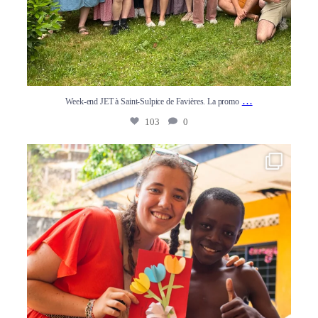
…
Week-end JET à Saint-Sulpice de Favières. La promo
103
0
☝ Lien des newsletters de Blandine dans la bio ! ☝
...
89
0