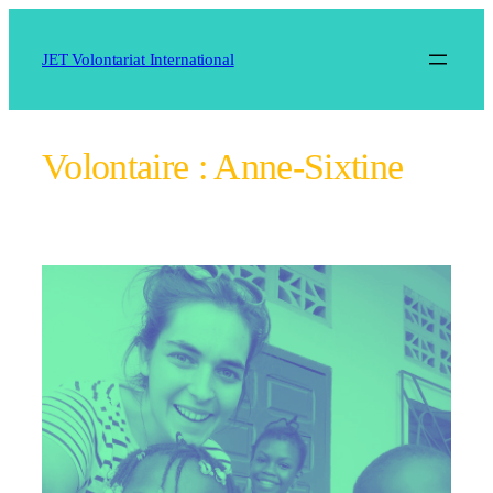
Aller
au
JET Volontariat International
contenu
Volontaire :
Anne-Sixtine