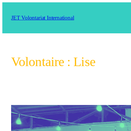
Aller
au
JET Volontariat International
contenu
Volontaire :
Lise