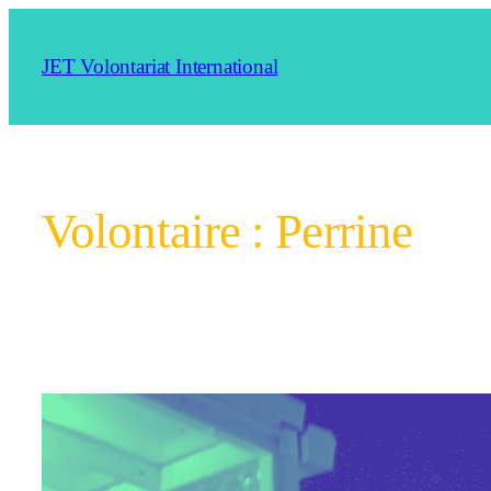
Aller
au
JET Volontariat International
contenu
Volontaire :
Perrine