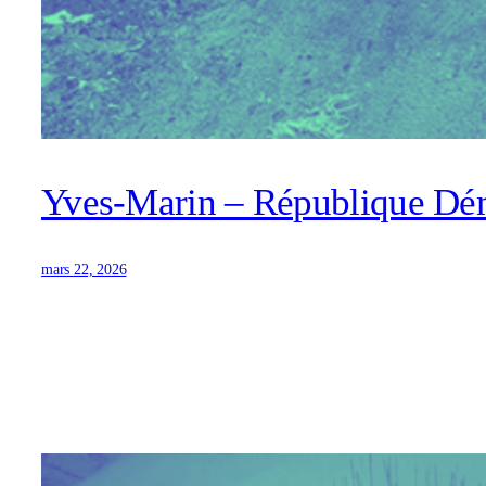
Yves-Marin – République Dé
mars 22, 2026