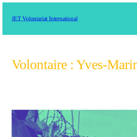
Aller
au
JET Volontariat International
contenu
Volontaire :
Yves-Mari