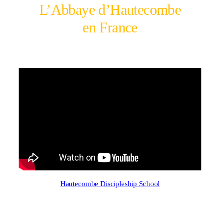
L’Abbaye d’Hautecombe
en France
Hautecombe Discipleship School