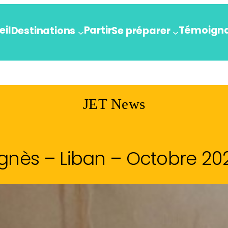
eil
Partir
Témoign
Destinations
Se préparer
JET News
gnès – Liban – Octobre 20