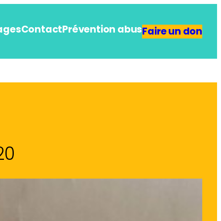
ages
Contact
Prévention abus
Faire un don
20