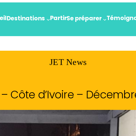
eil
Partir
Témoign
Destinations
Se préparer
JET News
– Côte d’Ivoire – Décembr