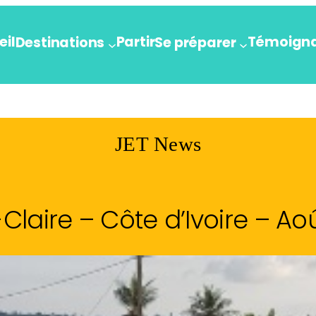
eil
Partir
Témoign
Destinations
Se préparer
JET News
laire – Côte d’Ivoire – Ao