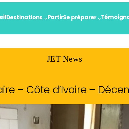
eil
Partir
Témoign
Destinations
Se préparer
JET News
ire – Côte d’Ivoire – Déce