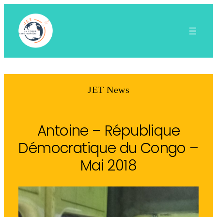
Aller
au
contenu
JET News
Antoine – République
Démocratique du Congo –
Mai 2018