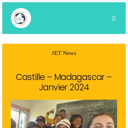
Aller
au
contenu
JET News
Castille – Madagascar –
Janvier 2024