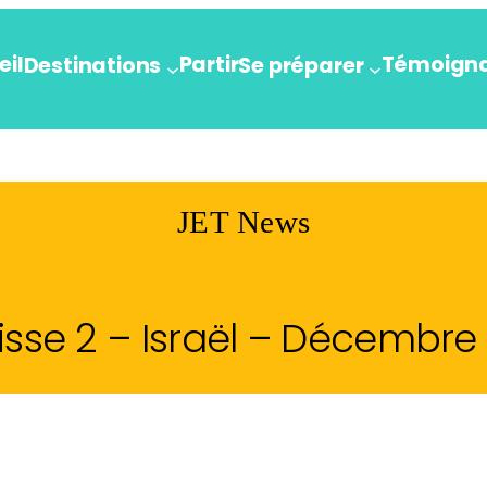
eil
Partir
Témoign
Destinations
Se préparer
JET News
isse 2 – Israël – Décembre