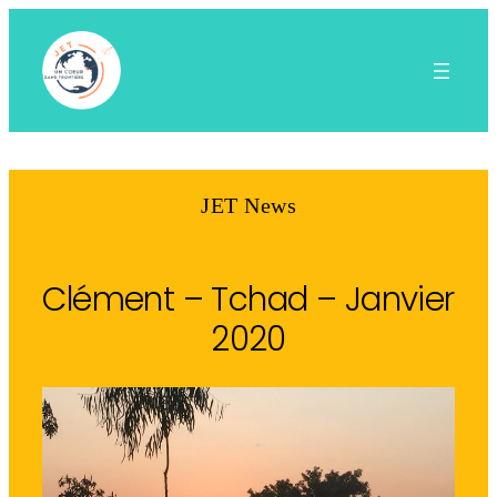
Aller
au
contenu
JET News
Clément – Tchad – Janvier
2020