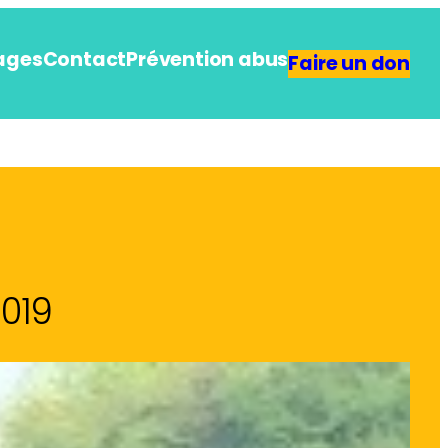
ages
Contact
Prévention abus
Faire un don
019