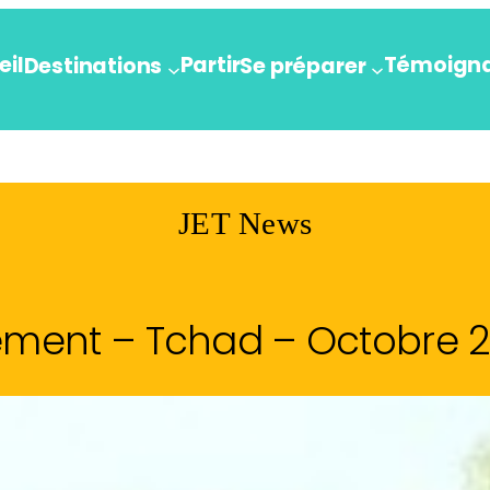
eil
Partir
Témoign
Destinations
Se préparer
JET News
ément – Tchad – Octobre 2