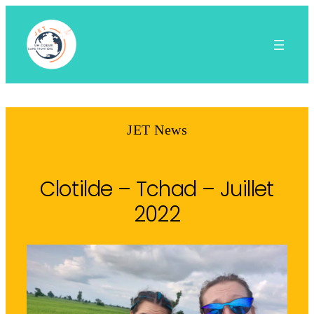
Aller
au
contenu
JET News
Clotilde – Tchad – Juillet
2022