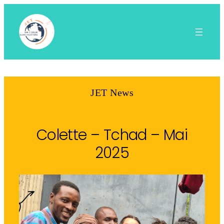
Aller
au
contenu
JET News
Colette – Tchad – Mai
2025