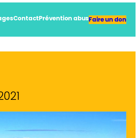
ages
Contact
Prévention abus
Faire un don
2021