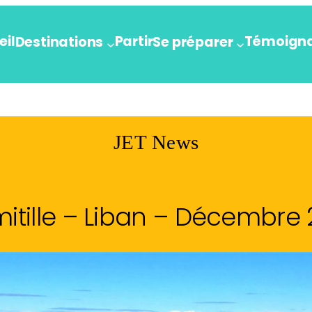
eil
Partir
Témoign
Destinations
Se préparer
JET News
itille – Liban – Décembre 