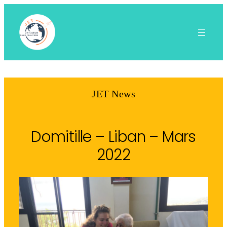
Aller
au
contenu
JET News
Domitille – Liban – Mars
2022