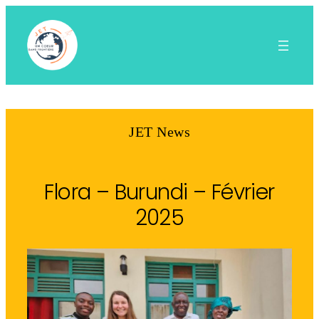
Aller
au
contenu
JET News
Flora – Burundi – Février
2025