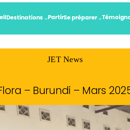
eil
Partir
Témoign
Destinations
Se préparer
JET News
Flora – Burundi – Mars 202