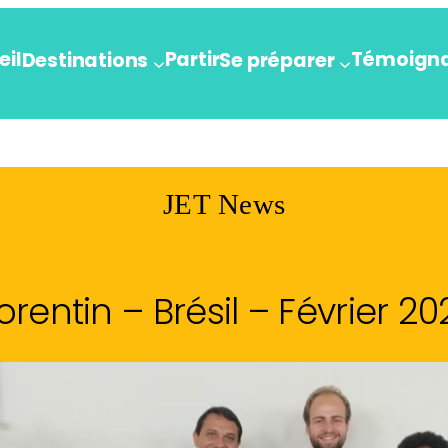
eil
Partir
Témoign
Destinations
Se préparer
JET News
lorentin – Brésil – Février 20