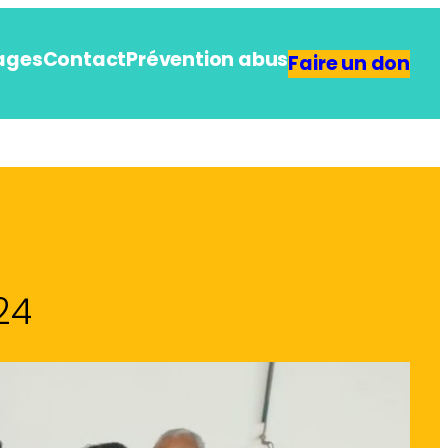
ages
Contact
Prévention abus
Faire un don
24