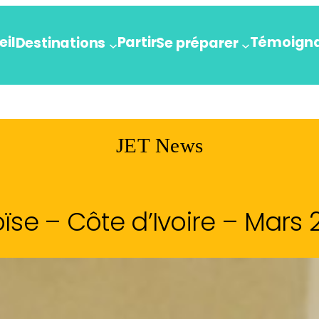
eil
Partir
Témoign
Destinations
Se préparer
JET News
ïse – Côte d’Ivoire – Mars