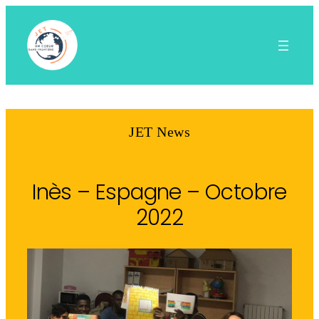
Aller
au
contenu
JET News
Inès – Espagne – Octobre
2022