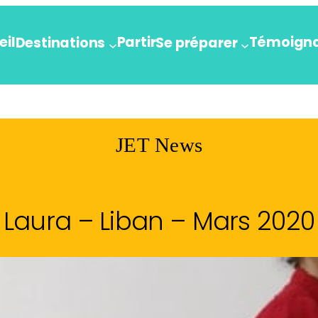
eil
Partir
Témoign
Destinations
Se préparer
JET News
Laura – Liban – Mars 2020