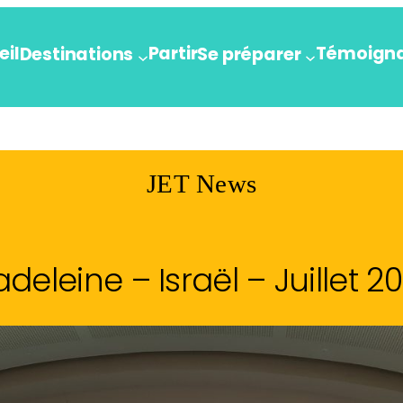
eil
Partir
Témoign
Destinations
Se préparer
JET News
deleine – Israël – Juillet 2