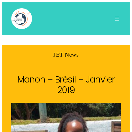
Aller
au
contenu
JET News
Manon – Brésil – Janvier
2019