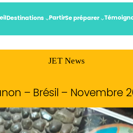
eil
Partir
Témoign
Destinations
Se préparer
JET News
non – Brésil – Novembre 2