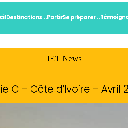
eil
Partir
Témoign
Destinations
Se préparer
JET News
ie C – Côte d’Ivoire – Avril 