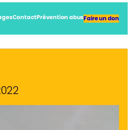
ages
Contact
Prévention abus
Faire un don
2022