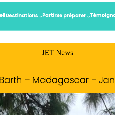
eil
Partir
Témoign
Destinations
Se préparer
JET News
 Barth – Madagascar – Jan