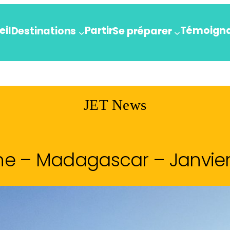
eil
Partir
Témoign
Destinations
Se préparer
JET News
ne – Madagascar – Janvie