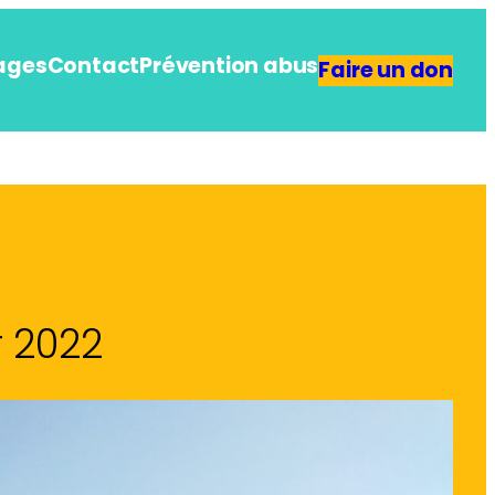
ages
Contact
Prévention abus
Faire un don
r 2022