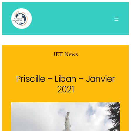
Aller
au
contenu
JET News
Priscille – Liban – Janvier
2021