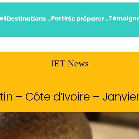
eil
Partir
Témoign
Destinations
Se préparer
JET News
in – Côte d’Ivoire – Janvie