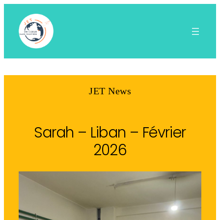
Aller
au
contenu
JET News
Sarah – Liban – Février
2026