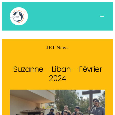
Aller
au
contenu
JET News
Suzanne – Liban – Février
2024