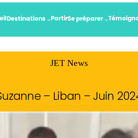
eil
Partir
Témoign
Destinations
Se préparer
JET News
Suzanne – Liban – Juin 202