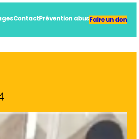
ages
Contact
Prévention abus
Faire un don
4