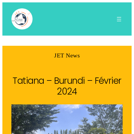
Aller
au
contenu
JET News
Tatiana – Burundi – Février
2024