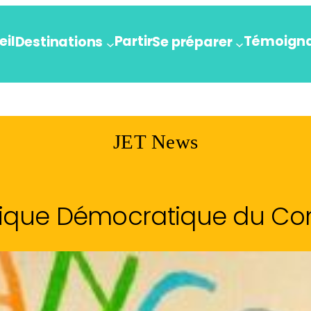
eil
Partir
Témoign
Destinations
Se préparer
JET News
lique Démocratique du Co