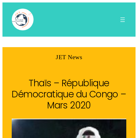
Aller
au
contenu
JET News
Thaïs – République
Démocratique du Congo –
Mars 2020