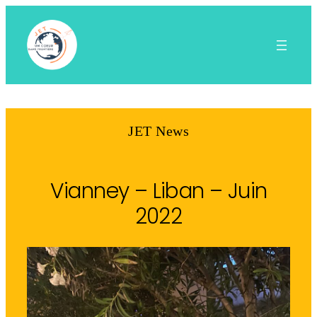
Aller
au
contenu
JET News
Vianney – Liban – Juin
2022