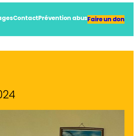
ages
Contact
Prévention abus
Faire un don
024