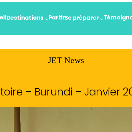
eil
Partir
Témoign
Destinations
Se préparer
JET News
ctoire – Burundi – Janvier 2