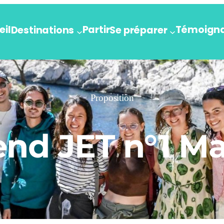
eil
Partir
Témoign
Destinations
Se préparer
Proposition
nd JET n°1 Ma