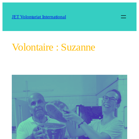
Aller
au
JET Volontariat International
contenu
Volontaire :
Suzanne