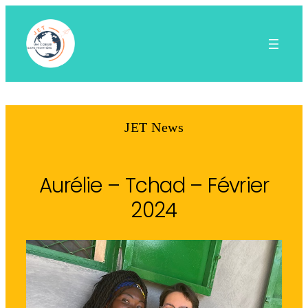
Aller
au
contenu
JET News
Aurélie – Tchad – Février
2024