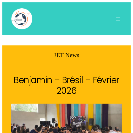
Aller
au
contenu
JET News
Benjamin – Brésil – Février
2026