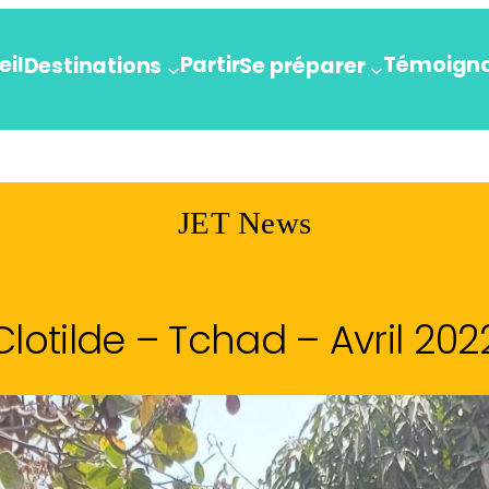
eil
Partir
Témoign
Destinations
Se préparer
JET News
Clotilde – Tchad – Avril 202