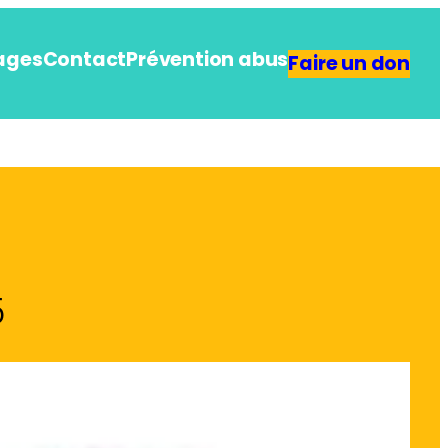
ages
Contact
Prévention abus
Faire un don
5