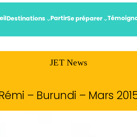
eil
Partir
Témoign
Destinations
Se préparer
JET News
Rémi – Burundi – Mars 201