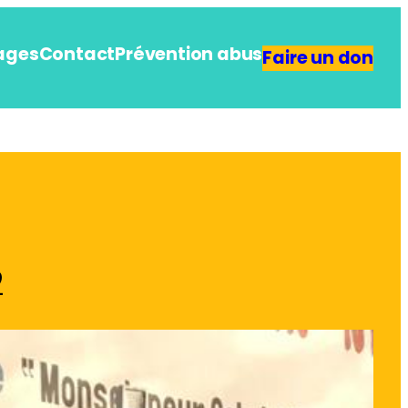
ages
Contact
Prévention abus
Faire un don
2