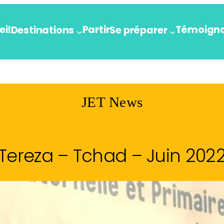
eil
Partir
Témoign
Destinations
Se préparer
JET News
Tereza – Tchad – Juin 202